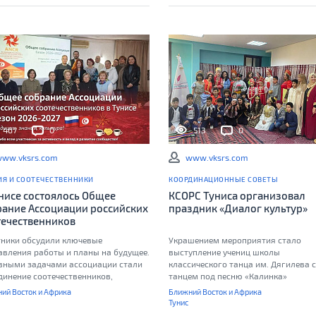
467
0
513
0
ww.vksrs.com
www.vksrs.com
ИЯ И СООТЕЧЕСТВЕННИКИ
КООРДИНАЦИОННЫЕ СОВЕТЫ
унисе состоялось Общее
КСОРС Туниса организовал
рание Ассоциации российских
праздник «Диалог культур»
течественников
тники обсудили ключевые
Украшением мероприятия стало
авления работы и планы на будущее.
выступление учениц школы
вными задачами ассоциации стали
классического танца им. Дягилева с
динение соотечественников,
танцем под песню «Калинка»
нение русского языка и культуры, а
ий Восток и Африка
Ближний Восток и Африка
е развитие российско-тунисского
Тунис
турного диалога и сотрудничества