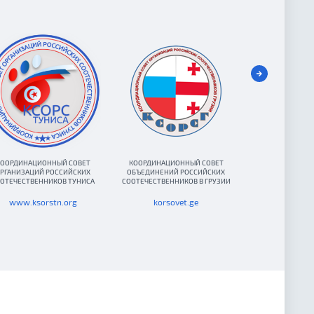
ООРДИНАЦИОННЫЙ СОВЕТ
КООРДИНАЦИОННЫЙ СОВЕТ
РЕГИОНА
РГАНИЗАЦИЙ РОССИЙСКИХ
ОБЪЕДИНЕНИЙ РОССИЙСКИХ
КООРДИНАЦИО
ОТЕЧЕСТВЕННИКОВ ТУНИСА
СООТЕЧЕСТВЕННИКОВ В ГРУЗИИ
СООТЕЧЕСТВЕН
АФРИКИ И БЛИЖ
www.ksorstn.org
korsovet.ge
rks-afrika-bli