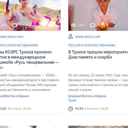
217
0
294
0
ww.vksrs.com
www.vksrs.com
ИЯ И СООТЕЧЕСТВЕННИКИ
РОССИЯ И СООТЕЧЕСТВЕННИКИ
ны КСОРС Туниса приняли
В Тунисе прошли мероприяти
стие в международном
Дню памяти и скорби
шмобе «Русь танцевальная —
6»
моб «Русь танцевальная — 2026»
85 лет назад, 22 июня 1941 года, на
 частью международного фестиваля,
Великая Отечественная война — одн
рый объединяет более 100 городов
самых трагических страниц в истор
рыма до Камчатки и привлекает
нашей страны
е 10 000 участников
ий Восток и Африка
Ближний Восток и Африка
Тунис
0:20
, 08 июля, 2026
14:34
, 24 июня, 2026