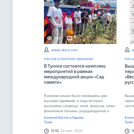
393
0
www.vksrs.com
w
РОССИЯ И СООТЕЧЕСТВЕННИКИ
РОСС
В Тунисе состоялся комплекс
Выш
мероприятий в рамках
пер
международной акции «Сад
«Вес
памяти»
рус
В рамках акции были проведены две
Выше
высадки деревьев, в ходе которых
пери
высажены саженцы: олив, фикусов, юкки,
соот
финиковой пальмы, рододендронов и
стрелиции
Ближний Восток и Африка
Ближн
Тунис
Тунис
15:55
, 20 мая, 2026
1