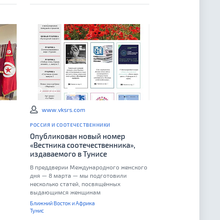
726
0
www.vksrs.com
РОССИЯ И СООТЕЧЕСТВЕННИКИ
Опубликован новый номер
«Вестника соотечественника»,
издаваемого в Тунисе
В преддверии Международного женского
дня — 8 марта — мы подготовили
несколько статей, посвящённых
выдающимся женщинам
Ближний Восток и Африка
Тунис