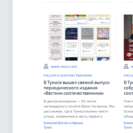
573
0
www.vksrs.com
w
РОССИЯ И СООТЕЧЕСТВЕННИКИ
РОСС
В Тунисе вышел свежий выпуск
В Т
периодического издания
соб
«Вестник соотечественника»
соо
В центре внимания — 65-летие
Учас
легендарного полёта Юрия Гагарина. Мы
напр
расскажем, где в Тунисе можно найти
Осно
улицы, названные в честь первого
объе
космонавта. А если вы хотите встретить
сохра
Ближний Восток и Африка
Ближн
настоящего космонавта — в этом номере
такж
Тунис
Тунис
узнаете, где и когда это можно сделать
куль