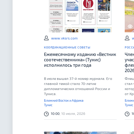
297
0
www.vksrs.com
w
КООРДИНАЦИОННЫЕ СОВЕТЫ
РОСС
Ежемесячному изданию «Вестник
Чле
соотечественника» (Тунис)
уча
исполнилось три года
фле
202
В июле вышел 37-й номер журнала. Его
Флеш
главной темой стало 70-летие
стал
дипломатических отношений России и
кото
Туниса.
от К
свыш
Ближний Восток и Африка
Ближн
Тунис
Тунис
10:00
, 10 июля, 2026
1