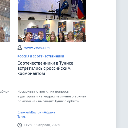
492
0
www.vksrs.com
РОССИЯ И СООТЕЧЕСТВЕННИКИ
Соотечественники в Тунисе
встретились с российским
космонавтом
амблеи
Космонавт ответил на вопросы
аудитории и на кадрах из личного архива
показал как выглядит Тунис с орбиты
Ближний Восток и Африка
Тунис
11:23
, 28 апреля, 2026