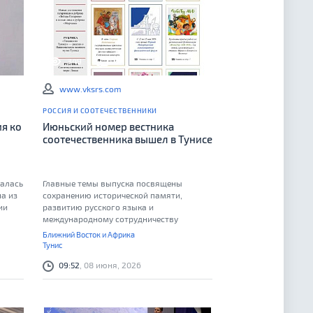
349
0
www.vksrs.com
РОССИЯ И СООТЕЧЕСТВЕННИКИ
я ко
Июньский номер вестника
соотечественника вышел в Тунисе
чалась
Главные темы выпуска посвящены
а из
сохранению исторической памяти,
ии
развитию русского языка и
международному сотрудничеству
соотечественников
Ближний Восток и Африка
Тунис
09:52
, 08 июня, 2026