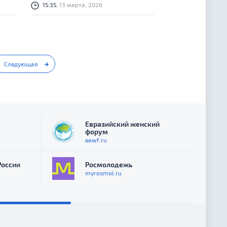
15:35
, 13 марта, 2026
Следующая
Евразийский женский
форум
eawf.ru
России
Росмолодежь
myrosmol.ru