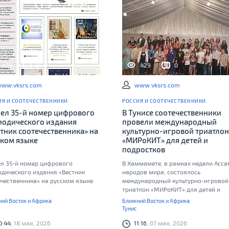
459
0
429
0
ww.vksrs.com
www.vksrs.com
ИЯ И СООТЕЧЕСТВЕННИКИ
РОССИЯ И СООТЕЧЕСТВЕННИКИ
ел 35-й номер цифрового
В Тунисе соотечественники
иодического издания
провели международный
тник соотечественника» на
культурно-игровой триатлон
ском языке
«МИРоКИТ» для детей и
подростков
л 35-й номер цифрового
В Хаммамете, в рамках недели Асс
одического издания «Вестник
народов мира, состоялось
ечественника» на русском языке
международный культурно-игровой
триатлон «МИРоКИТ» для детей и
подростков, проект — победитель
ий Восток и Африка
Ближний Восток и Африка
грантового конкурса «Доверие и
Тунис
единство»
0:44
, 18 мая, 2026
11:16
, 07 мая, 2026