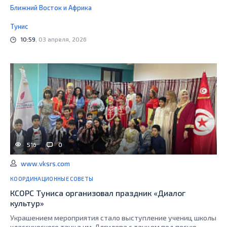
Ближний Восток и Африка
Тунис
10:59
, 03 апреля, 2026
516
0
www.vksrs.com
КООРДИНАЦИОННЫЕ СОВЕТЫ
КСОРС Туниса организовал праздник «Диалог
культур»
Украшением мероприятия стало выступление учениц школы
классического танца им. Дягилева с танцем под песню