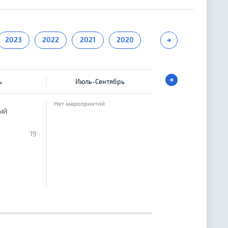
2023
2022
2021
2020
2019
2018
ь
Июль-Сентябрь
Октябрь
Нет мероприятий
ВСЕМИРНЫЙ
ЫЙ
КООРДИНАЦИОННЫЙ
СОВЕТ:
19
Россия
ВСЕМИРНЫЕ
КОНФЕРЕНЦИИ:
Россия