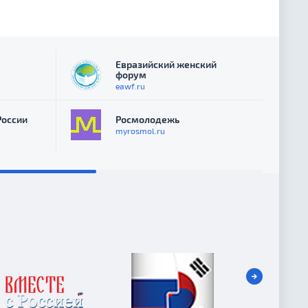
Евразийский женский
форум
eawf.ru
России
Росмолодежь
myrosmol.ru