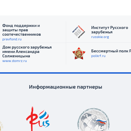
Фонд поддержки и
Институт Русского
защиты прав
зарубежья
соотечественников
russkie.org
pravfond.ru
Дом русского зарубежья
Бессмертный полк 
имени Александра
Солженицына
polkrf.ru
www.domrz.ru
Информационные партнеры