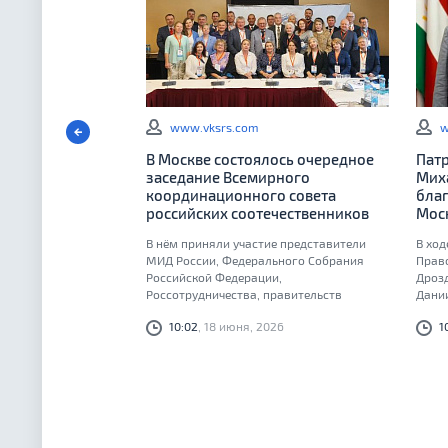
www.vksrs.com
w
В Москве состоялось очередное
Пат
заседание Всемирного
Мих
координационного совета
бла
российских соотечественников
Мос
В нём приняли участие представители
В ход
МИД России, Федерального Собрания
Прав
Российской Федерации,
Дроз
Россотрудничества, правительств
Дании
Москвы и Санкт-Петербурга, профильных
10:02
, 18 июня, 2026
1
российских общественных организаций, а
также Русской Православной Церкви