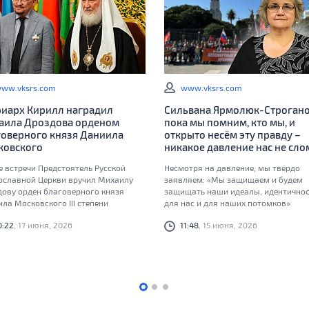
ww.vksrs.com
www.vksrs.com
риарх Кирилл наградил
Сильвана Ярмолюк-Строгано
аила Дроздова орденом
пока мы помним, кто мы, и
говерного князя Даниила
открыто несём эту правду –
ковского
никакое давление нас не сло
е встречи Предстоятель Русской
Несмотря на давление, мы твёрдо
ославной Церкви вручил Михаилу
заявляем: «Мы защищаем и будем
дову орден благоверного князя
защищать наши идеалы, идентичнос
ла Московского III степени
для нас и для наших потомков»
0:22
, 17 июня, 2026
11:48
, 15 июня, 2026