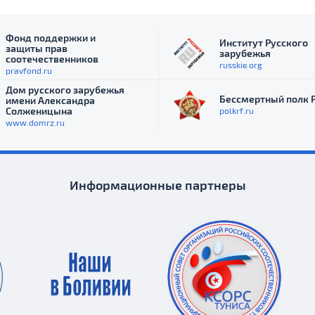
Фонд поддержки и
Институт Русского
защиты прав
зарубежья
соотечественников
russkie.org
pravfond.ru
Дом русского зарубежья
Бессмертный полк 
имени Александра
Солженицына
polkrf.ru
www.domrz.ru
Информационные партнеры