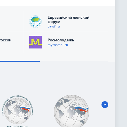
Евразийский женский
форум
eawf.ru
России
Росмолодежь
myrosmol.ru