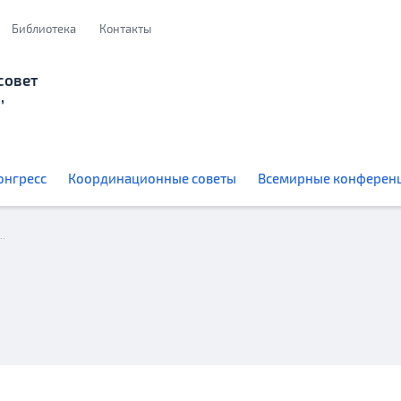
Библиотека
Контакты
совет
,
онгресс
Координационные советы
Всемирные конферен
Член Всемирного координационного совета российских соотечественников Сильвана Ярмолюк-Строганова приняла участие во Всемирном Общественном саммите