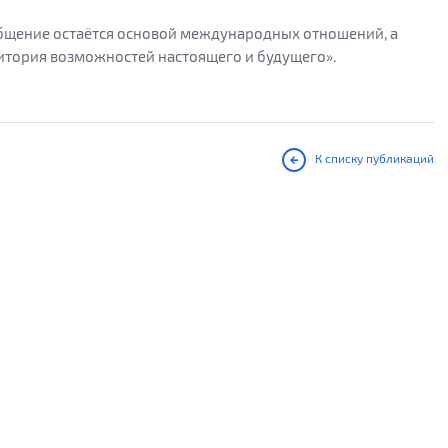
общение остаётся основой международных отношений, а
ритория возможностей настоящего и будущего».
К списку публикаций