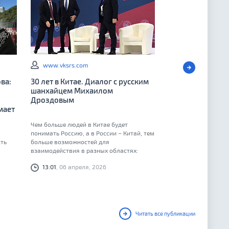
www.vksrs.com
ва:
30 лет в Китае. Диалог с русским
шанхайцем Михаилом
Дроздовым
мает
Чем больше людей в Китае будет
понимать Россию, а в России – Китай, тем
ть
больше возможностей для
взаимодействия в разных областях:
бизнесе, культуре, науке
13:01
, 06 апреля, 2026
Читать все публикации