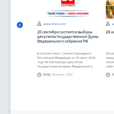
www.vksrs.com
w
20 сентября состоятся выборы
28 
депутатов Государственной Думы
Федерального собрания РФ
В соответствии с Указом Президента
28 ию
Российской Федерации от 16 июня 2026
Крещ
года № 428 выборы депутатов
посв
Государственной Думы Федерального
событ
Собрания Российской Федерации
14:30
, 29 июля, 2026
1
девятого созыва состоятся 20 сентября
2026 года