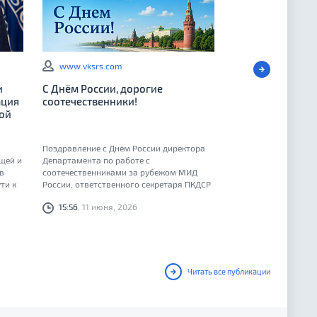
www.vksrs.com
и
С Днём России, дорогие
ация
соотечественники!
ой
Поздравление с Днём России директора
щей и
Департамента по работе с
в
соотечественниками за рубежом МИД
ти к
России, ответственного секретаря ПКДСР
Геннадия Алексеевича Овечко
15:56
, 11 июня, 2026
Читать все публикации