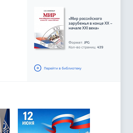
«Мир российского
зарубежья в конце XX –
начале XXI века»
Формат:
JPG
Кол-во страниц:
439
Перейти в библиотеку