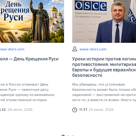
ww.vksrs.com
www.vksrs.com
июля — День Крещения Руси
Уроки истории против логик
противостояния: милитариз
Европы и будущее евразийск
безопасности
ля в России отмечают День
Мы убеждены, что устойчивая
ения Руси — памятную дату,
безопасность может быть только об
ященную одному из важнейших
неделимой — выстроенной не проти
ий отечественной истории.
кого-то, а вместе со всеми. Иного пу
долгосрочному миру, который мы
5:32
, 28 июля, 2026
11:37
, 24 июня, 2026
обязаны передать следующим
поколениям, просто не существует