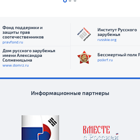
Фонд поддержки и
Институт Русского
защиты прав
зарубежья
соотечественников
russkie.org
pravfond.ru
Дом русского зарубежья
Бессмертный полк 
имени Александра
Солженицына
polkrf.ru
www.domrz.ru
Информационные партнеры