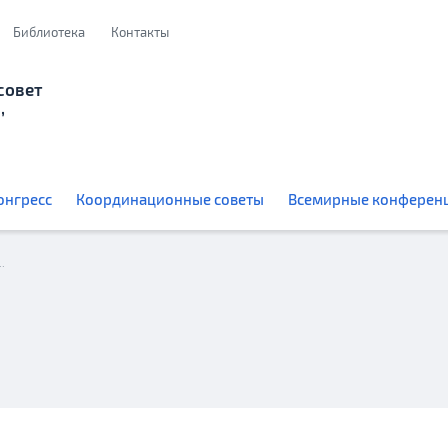
Библиотека
Контакты
совет
,
онгресс
Координационные советы
Всемирные конферен
 открылась выставка «Москва в сердце каждого»