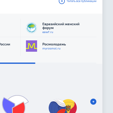
Читать все публикации
Евразийский женский
форум
eawf.ru
России
Росмолодежь
myrosmol.ru