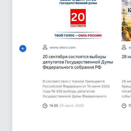
www.vksrs.com
w
20 сентября состоятся выборы
28 
депутатов Государственной Думы
Федерального собрания РФ
В соответствии с Указом Президента
28 ию
Российской Федерации от 16 июня 2026
Крещ
года № 428 выборы депутатов
посв
Государственной Думы Федерального
событ
Собрания Российской Федерации
14:30
, 29 июля, 2026
1
девятого созыва состоятся 20 сентября
2026 года