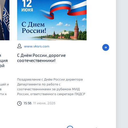
www.vksrs.com
и
С Днём России, дорогие
ация
соотечественники!
ой
Поздравление с Днём России директора
щей и
Департамента по работе с
в
соотечественниками за рубежом МИД
ти к
России, ответственного секретаря ПКДСР
Геннадия Алексеевича Овечко
15:56
, 11 июня, 2026