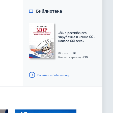
Библиотека
«Мир российского
зарубежья в конце XX –
начале XXI века»
Формат:
JPG
Кол-во страниц:
439
Перейти в библиотеку