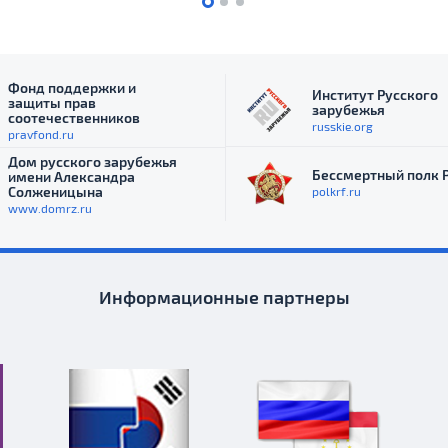
Фонд поддержки и
Институт Русского
защиты прав
зарубежья
соотечественников
russkie.org
pravfond.ru
Дом русского зарубежья
Бессмертный полк 
имени Александра
Солженицына
polkrf.ru
www.domrz.ru
Информационные партнеры