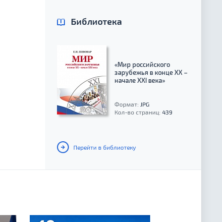
Библиотека
«Мир российского
зарубежья в конце XX –
начале XXI века»
Формат:
JPG
Кол-во страниц:
439
Перейти в библиотеку