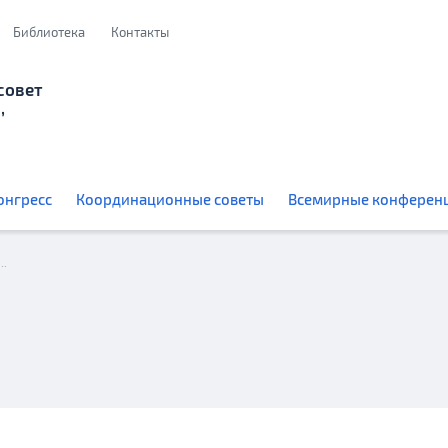
Библиотека
Контакты
совет
,
онгресс
Координационные советы
Всемирные конферен
Юные соотечественники приняли участие в фестивале «Северная звезда» в Стокгольме