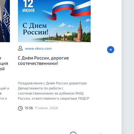
www.vksrs.com
и
С Днём России, дорогие
ация
соотечественники!
ой
Поздравление с Днём России директора
щей и
Департамента по работе с
в
соотечественниками за рубежом МИД
ти к
России, ответственного секретаря ПКДСР
Геннадия Алексеевича Овечко
15:56
, 11 июня, 2026