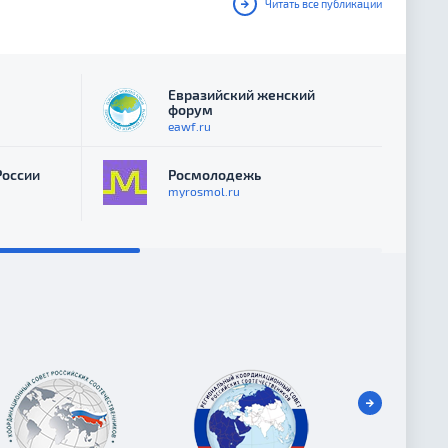
Читать все публикации
Евразийский женский
форум
eawf.ru
России
Росмолодежь
myrosmol.ru