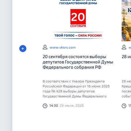
www.vksrs.com
w
20 сентября состоятся выборы
28 
депутатов Государственной Думы
Федерального собрания РФ
В соответствии с Указом Президента
28 ию
Российской Федерации от 16 июня 2026
Крещ
года № 428 выборы депутатов
посв
Государственной Думы Федерального
событ
Собрания Российской Федерации
14:30
, 29 июля, 2026
1
девятого созыва состоятся 20 сентября
2026 года