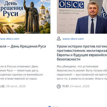
ww.vksrs.com
www.vksrs.com
июля — День Крещения Руси
Уроки истории против логик
противостояния: милитариз
Европы и будущее евразийск
безопасности
ля в России отмечают День
Мы убеждены, что устойчивая
ения Руси — памятную дату,
безопасность может быть только об
ященную одному из важнейших
неделимой — выстроенной не проти
ий отечественной истории.
кого-то, а вместе со всеми. Иного пу
долгосрочному миру, который мы
5:32
, 28 июля, 2026
11:37
, 24 июня, 2026
обязаны передать следующим
поколениям, просто не существует