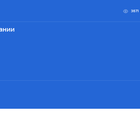
3671
ании