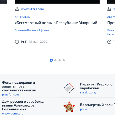
www.vksrs.com
АКТУАЛЬНО
АКТУ
«Бессмертный полк» в Республике Маврикий
Пре
Ближний Восток и Африка
Ближ
Белар
14:51
, 15 мая, 2020
1
Фонд поддержки и
Институт Русского
защиты прав
зарубежья
соотечественников
russkie.org
pravfond.ru
Дом русского зарубежья
Бессмертный полк 
имени Александра
Солженицына
polkrf.ru
www.domrz.ru