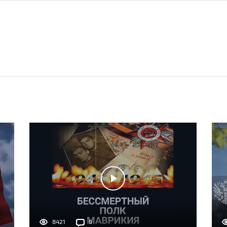
8421
0