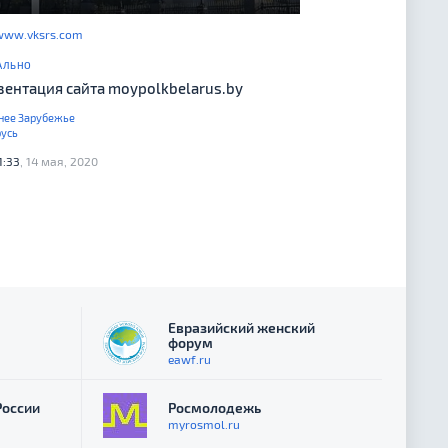
www.vksrs.com
АЛЬНО
зентация сайта moypolkbelarus.by
нее Зарубежье
усь
1:33
, 14 мая, 2020
Евразийский женский
форум
eawf.ru
России
Росмолодежь
myrosmol.ru