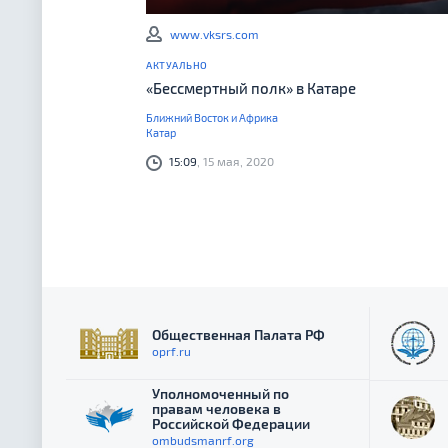
www.vksrs.com
АКТУАЛЬНО
«Бессмертный полк» в Катаре
Ближний Восток и Африка
Катар
15:09
, 15 мая, 2020
Общественная Палата РФ
oprf.ru
Уполномоченный по
правам человека в
Российской Федерации
ombudsmanrf.org