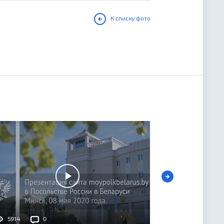
К списку фото
5914
0