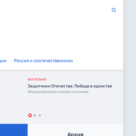
ции
Россия и соотечественники
АКТУАЛЬНО
Защитники Отечества. Победа в единстве
Год е
Международный конкурс рисунков
2026
Архив