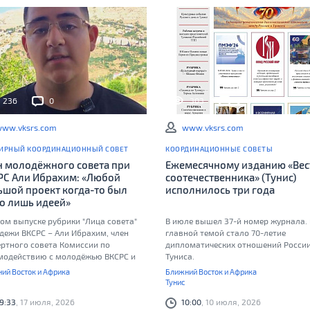
236
0
303
0
ww.vksrs.com
www.vksrs.com
ИРНЫЙ КООРДИНАЦИОННЫЙ СОВЕТ
КООРДИНАЦИОННЫЕ СОВЕТЫ
н молодёжного совета при
Ежемесячному изданию «Вес
РС Али Ибрахим: «Любой
соотечественника» (Тунис)
ьшой проект когда-то был
исполнилось три года
го лишь идеей»
ом выпуске рубрики "Лица совета"
В июле вышел 37-й номер журнала. 
дежи ВКСРС – Али Ибрахим, член
главной темой стало 70-летие
ертного совета Комиссии по
дипломатических отношений России
модействию с молодёжью ВКСРС и
Туниса.
динатор Молодёжного крыла BEAR
ий Восток и Африка
Ближний Восток и Африка
КСОРС Ливана
Тунис
9:33
, 17 июля, 2026
10:00
, 10 июля, 2026