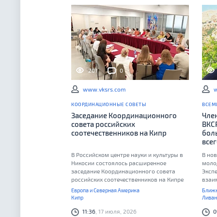
201
0
www.vksrs.com
w
КООРДИНАЦИОННЫЕ СОВЕТЫ
ВСЕМ
Заседание Координационного
Чле
совета российских
ВКС
соотечественников на Кипр
бол
все
В Российском центре науки и культуры в
В нов
Никосии состоялось расширенное
моло
заседание Координационного совета
Эксп
российских соотечественников на Кипре
взаи
коор
Европа и Северная Америка
Ближн
при 
Кипр
Ливан
11:36
, 17 июля, 2026
0