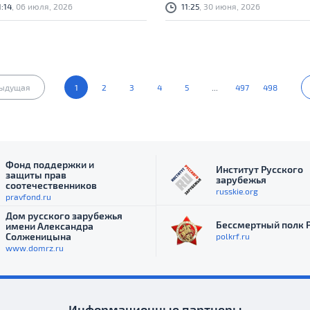
1:14
, 06 июля, 2026
11:25
, 30 июня, 2026
ыдущая
1
2
3
4
5
...
497
498
Фонд поддержки и
Институт Русского
защиты прав
зарубежья
соотечественников
russkie.org
pravfond.ru
Дом русского зарубежья
Бессмертный полк 
имени Александра
Солженицына
polkrf.ru
www.domrz.ru
Информационные партнеры