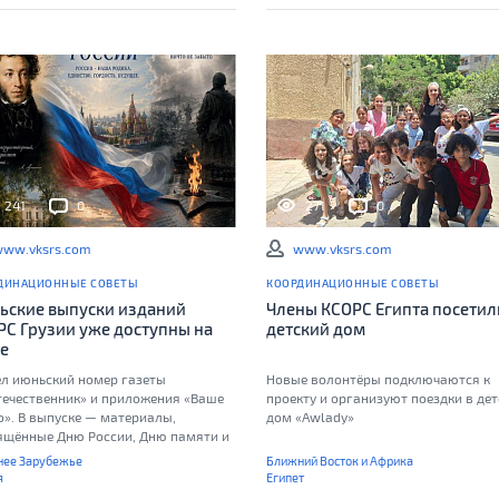
241
0
271
0
ww.vksrs.com
www.vksrs.com
ДИНАЦИОННЫЕ СОВЕТЫ
КООРДИНАЦИОННЫЕ СОВЕТЫ
ьские выпуски изданий
Члены КСОРС Египта посетил
РС Грузии уже доступны на
детский дом
те
л июньский номер газеты
Новые волонтёры подключаются к
течественник» и приложения «Ваше
проекту и организуют поездки в де
о». В выпуске — материалы,
дом «Awlady»
ящённые Дню России, Дню памяти и
би, Дню русского языка, сохранению
ее Зарубежье
Ближний Восток и Африка
рической памяти
я
Египет