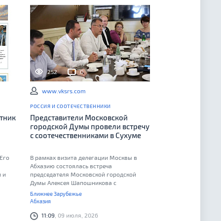
252
0
www.vksrs.com
РОССИЯ И СООТЕЧЕСТВЕННИКИ
тник
Представители Московской
городской Думы провели встречу
с соотечественниками в Сухуме
Его
В рамках визита делегации Москвы в
Абхазию состоялась встреча
 и
председателя Московской городской
Думы Алексея Шапошникова с
российскими соотечественниками в
Ближнее Зарубежье
Сухуме
Абхазия
11:09
, 09 июля, 2026