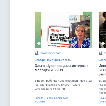
280
0
www.vksrs.com
w
КООРДИНАЦИОННЫЕ СОВЕТЫ
КООР
Ольга Шувалова дала интервью
Июн
молодёжи ВКСРС
КСО
сай
В новой рубрике #СоотечественникиМира
Выше
канала "Молодёжь ВКСРС"– Ольга
«Соо
Шувалова из Испании
прав
посв
скор
Европа и Северная Америка
Ближн
исто
Испания
Грузи