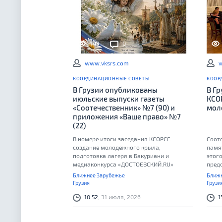
143
0
www.vksrs.com
w
КООРДИНАЦИОННЫЕ СОВЕТЫ
КООР
В Грузии опубликованы
В Г
июльские выпуски газеты
КСО
«Соотечественник» №7 (90) и
мол
приложения «Ваше право» №7
(22)
В номере итоги заседания КСОРСГ:
Соот
создание молодёжного крыла,
памя
подготовка лагеря в Бакуриани и
этого
медиаконкурса «ДОСТОЕВСКИЙ.RU»
предс
Ближнее Зарубежье
Ближн
Грузия
Грузи
10:52
, 31 июля, 2026
1