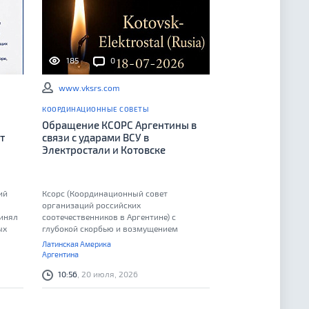
185
0
www.vksrs.com
КООРДИНАЦИОННЫЕ СОВЕТЫ
Обращение КСОРС Аргентины в
т
связи с ударами ВСУ в
Электростали и Котовске
ий
Ксорс (Координационный совет
организаций российских
ринял
соотечественников в Аргентине) с
ых
глубокой скорбью и возмущением
восприняли известие о чудовищных
Латинская Америка
терактах, совершенных в ночь на 18 июля
Аргентина
2026 года
10:56
, 20 июля, 2026