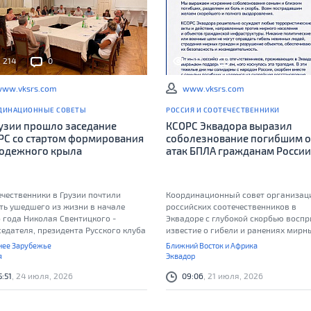
214
0
212
0
ww.vksrs.com
www.vksrs.com
ДИНАЦИОННЫЕ СОВЕТЫ
РОССИЯ И СООТЕЧЕСТВЕННИКИ
рузии прошло заседание
КСОРС Эквадора выразил
РС со стартом формирования
соболезнование погибшим о
одежного крыла
атак БПЛА гражданам России
ечественники в Грузии почтили
Координационный совет организац
ть ушедшего из жизни в начале
российских соотечественников в
 года Николая Свентицкого -
Эквадоре с глубокой скорбью восп
едателя, президента Русского клуба
известие о гибели и ранениях мирн
жителей
ее Зарубежье
Ближний Восток и Африка
я
Эквадор
5:51
, 24 июля, 2026
09:06
, 21 июля, 2026