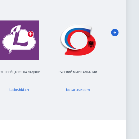
СЯ ШВЕЙЦАРИЯ НА ЛАДОНИ
РУССКИЙ МИР В АЛБАНИИ
ОБЩИНА РУССК
РУМЫ
ladoshki.ch
botaruse.com
crlr