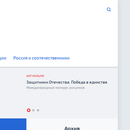
ции
Россия и соотечественники
АКТУАЛЬНО
Защитники Отечества. Победа в единстве
Год е
Международный конкурс рисунков
2026
Архив