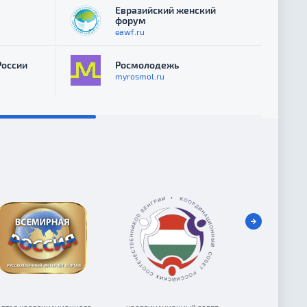
Евразийский женский
форум
eawf.ru
России
Росмолодежь
myrosmol.ru