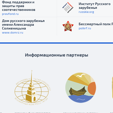
Фонд поддержки и
Институт Русского
защиты прав
зарубежья
соотечественников
russkie.org
pravfond.ru
Дом русского зарубежья
Бессмертный полк 
имени Александра
Солженицына
polkrf.ru
www.domrz.ru
Информационные партнеры