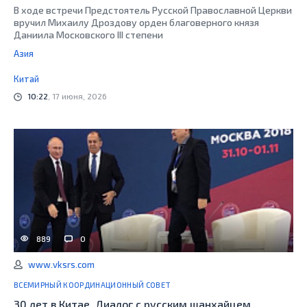
В ходе встречи Предстоятель Русской Православной Церкви
вручил Михаилу Дроздову орден благоверного князя
Даниила Московского III степени
Азия
Китай
10:22
, 17 июня, 2026
889
0
www.vksrs.com
ВСЕМИРНЫЙ КООРДИНАЦИОННЫЙ СОВЕТ
30 лет в Китае. Диалог с русским шанхайцем