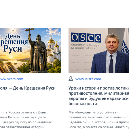
ww.vksrs.com
www.vksrs.com
июля — День Крещения Руси
Уроки истории против логик
противостояния: милитариз
Европы и будущее евразийск
безопасности
ля в России отмечают День
Мы убеждены, что устойчивая
ения Руси — памятную дату,
безопасность может быть только об
ященную одному из важнейших
неделимой — выстроенной не проти
ий отечественной истории.
кого-то, а вместе со всеми. Иного пу