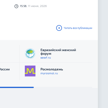
Геннадия Алексеевича Овечко
15:56
, 11 июня, 2026
Читать все публикации
Евразийский женский
форум
eawf.ru
России
Росмолодежь
myrosmol.ru