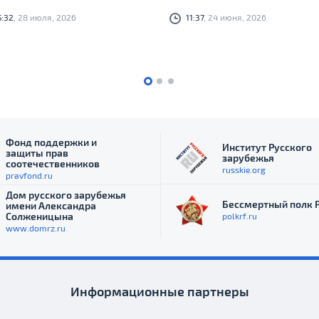
долгосрочному миру, который мы
5:32
, 28 июля, 2026
11:37
, 24 июня, 2026
обязаны передать следующим
поколениям, просто не существует
Фонд поддержки и
Институт Русского
защиты прав
зарубежья
соотечественников
russkie.org
pravfond.ru
Дом русского зарубежья
Бессмертный полк 
имени Александра
Солженицына
polkrf.ru
www.domrz.ru
Информационные партнеры