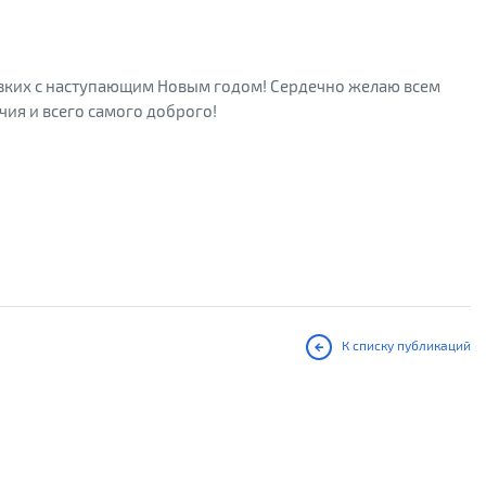
изких с наступающим Новым годом! Сердечно желаю всем
учия и всего самого доброго!
,
К списку публикаций