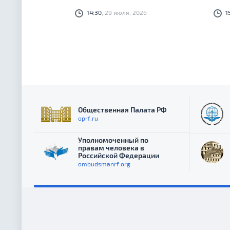
Собрания Российской Федерации
14:30
, 29 июля, 2026
1
девятого созыва состоятся 20 сентября
2026 года
Общественная Палата РФ
oprf.ru
Уполномоченный по
правам человека в
Российской Федерации
ombudsmanrf.org