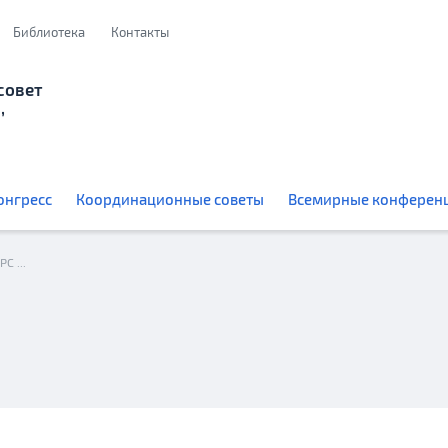
Библиотека
Контакты
совет
,
онгресс
Координационные советы
Всемирные конферен
Поздравление с Новым годом директора ДРС МИД России Олега Мальгинова