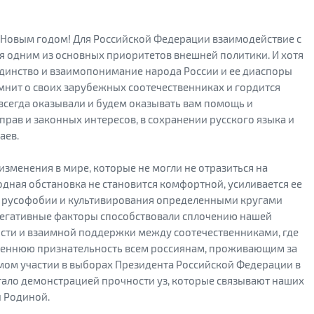
 Новым годом! Для Российской Федерации взаимодействие с
 одним из основных приоритетов внешней политики. И хотя
 единство и взаимопонимание народа России и ее диаспоры
мнит о своих зарубежных соотечественниках и гордится
 всегда оказывали и будем оказывать вам помощь и
прав и законных интересов, в сохранении русского языка и
аев.
зменения в мире, которые не могли не отразиться на
ная обстановка не становится комфортной, усиливается ее
 русофобии и культивирования определенными кругами
негативные факторы способствовали сплочению нашей
сти и взаимной поддержки между соотечественниками, где
креннюю признательность всем россиянам, проживающим за
мом участии в выборах Президента Российской Федерации в
стало демонстрацией прочности уз, которые связывают наших
й Родиной.