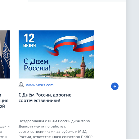
www.vksrs.com
и
С Днём России, дорогие
ация
соотечественники!
ой
Поздравление с Днём России директора
щей и
Департамента по работе с
в
соотечественниками за рубежом МИД
ти к
России, ответственного секретаря ПКДСР