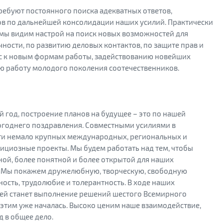
ебуют постоянного поиска адекватных ответов,
в по дальнейшей консолидации наших усилий. Практически
мы видим настрой на поиск новых возможностей для
ости, по развитию деловых контактов, по защите прав и
ес к новым формам работы, задействованию новейших
ю работу молодого поколения соотечественников.
 год, построение планов на будущее – это по нашей
огоднего поздравления. Совместными усилиями в
ти немало крупных международных, региональных и
бициозные проекты. Мы будем работать над тем, чтобы
ной, более понятной и более открытой для наших
в. Мы покажем дружелюбную, творческую, свободную
ность, трудолюбие и толерантность. В ходе наших
ей станет выполнение решений шестого Всемирного
 этим уже началась. Высоко ценим наше взаимодействие,
д в общее дело.