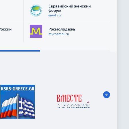
Евразийский женский
форум
eawf.ru
России
Росмолодежь
myrosmol.ru