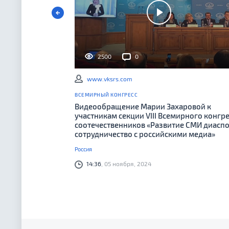
2500
0
www.vksrs.com
ВСЕМИРНЫЙ КОНГРЕСС
Видеообращение Марии Захаровой к
участникам секции VIII Всемирного конгр
соотечественников «Развитие СМИ диасп
сотрудничество с российскими медиа»
Россия
14:36
, 05 ноября, 2024