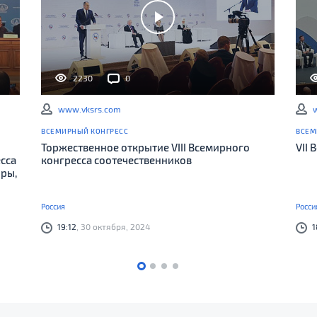
2230
0
www.vksrs.com
ВСЕМИРНЫЙ КОНГРЕСС
ВСЕМ
Торжественное открытие VIII Всемирного
VII
есса
конгресса соотечественников
оры,
Россия
Росси
19:12
, 30 октября, 2024
1