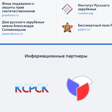
Фонд поддержки и
Институт Русского
защиты прав
зарубежья
соотечественников
russkie.org
pravfond.ru
Дом русского зарубежья
Бессмертный полк 
имени Александра
Солженицына
polkrf.ru
www.domrz.ru
Информационные партнеры