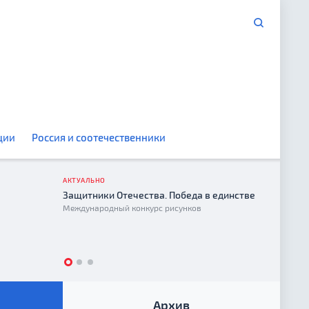
ции
Россия и соотечественники
АКТУАЛЬНО
Защитники Отечества. Победа в единстве
Год е
Международный конкурс рисунков
2026
Архив