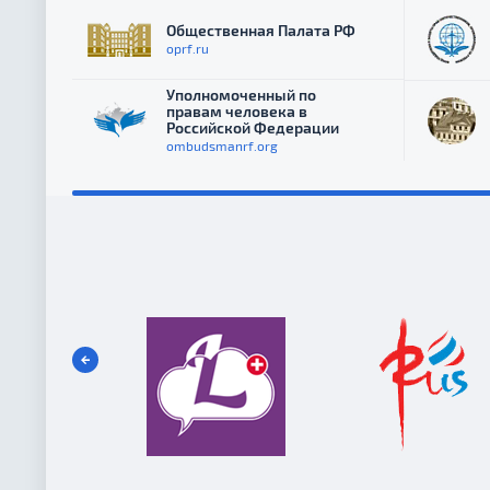
Общественная Палата РФ
oprf.ru
Уполномоченный по
правам человека в
Российской Федерации
ombudsmanrf.org