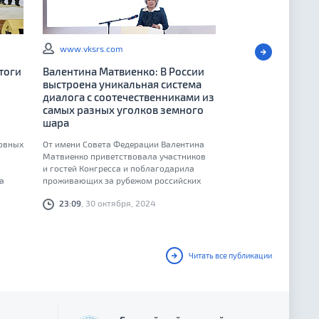
www.vksrs.com
тоги
Валентина Матвиенко: В России
выстроена уникальная система
диалога с соотечественниками из
самых разных уголков земного
шара
ковных
От имени Совета Федерации Валентина
Матвиенко приветствовала участников
и гостей Конгресса и поблагодарила
а
проживающих за рубежом российских
унгом
соотечественников за сохранение тесных
23:09
, 30 октября, 2024
 400
контактов с Россией
ан,
ов
Читать все публикации