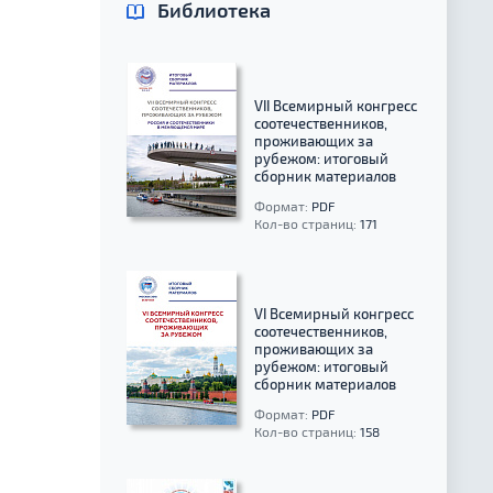
Библиотека
VII Всемирный конгресс
соотечественников,
проживающих за
рубежом: итоговый
сборник материалов
Формат:
PDF
Кол-во страниц:
171
VI Всемирный конгресс
соотечественников,
проживающих за
рубежом: итоговый
сборник материалов
Формат:
PDF
Кол-во страниц:
158