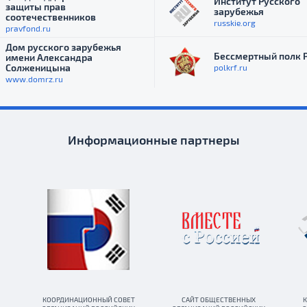
Институт Русского
защиты прав
зарубежья
соотечественников
russkie.org
pravfond.ru
Дом русского зарубежья
Бессмертный полк 
имени Александра
Солженицына
polkrf.ru
www.domrz.ru
Информационные партнеры
КООРДИНАЦИОННЫЙ СОВЕТ
САЙТ ОБЩЕСТВЕННЫХ
К