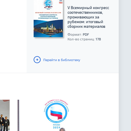
V Всемирный конгресс
соотечественников,
проживающих за
рубежом: итоговый
сборник материалов
Формат:
PDF
Кол-во страниц:
178
Перейти в библиотеку