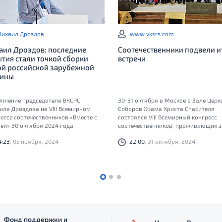
ихаил Дроздов
www.vksrs.com
аил Дроздов: последние
Соотечественники подвели и
тия стали точкой сборки
встречи
ой российской зарубежной
ины
упление председателя ВКСРС
30-31 октября в Москве в Зале Цер
ла Дроздова на VIII Всемирном
Соборов Храма Христа Спасителя
ессе соотечественников «Вместе с
состоялся VIII Всемирный конгресс
ей» 30 октября 2024 года.
соотечественников, проживающих з
рубежом. В работе форума под лоз
4:23
, 05 ноября, 2024
22:00
, 31 октября, 2024
«Вместе с Россией» приняли участие
руководителей и активистов
общественных объединений
соотечественников из более 100 стр
представители федеральных орган
законодательной и исполнительной
власти, субъектов Российской
Федерации, российских фондов и
неправительственных организаций.
Фонд поддержки и