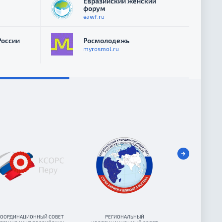
Евразийский женский
форум
eawf.ru
России
Росмолодежь
myrosmol.ru
ООРДИНАЦИОННЫЙ СОВЕТ
РЕГИОНАЛЬНЫЙ
КООРДИНАЦИО