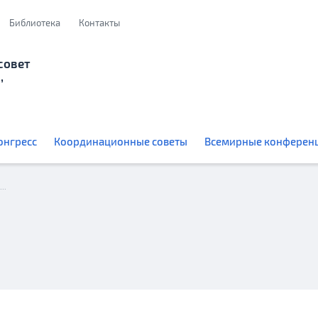
Библиотека
Контакты
совет
,
онгресс
Координационные советы
Всемирные конферен
На VIII Всемирном конгрессе соотечественников провели молодёжную секцию