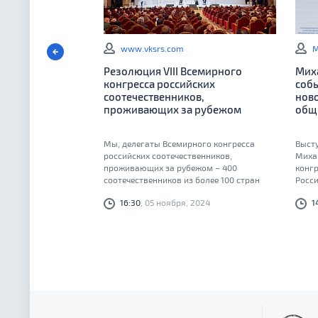
www.vksrs.com
М
Резолюция VIII Всемирного
Мих
конгресса российских
собы
соотечественников,
нов
проживающих за рубежом
общ
Мы, делегаты Всемирного конгресса
Выст
российских соотечественников,
Михаи
проживающих за рубежом – 400
конгр
соотечественников из более 100 стран
Росси
мира, – благодарны Российской
16:30
, 05 ноября, 2024
1
Федерации за организацию форума в
самом сердце Москвы – в Храме Христа
Спасителя...