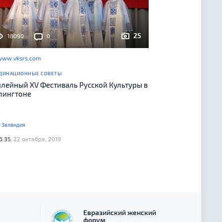
25
18090
0
www.vksrs.com
ДИНАЦИОННЫЕ СОВЕТЫ
лейный XV Фестиваль Русской Культуры в
лингтоне
 Зеландия
6:35
, 22 октября, 2019
Евразийский женский
форум