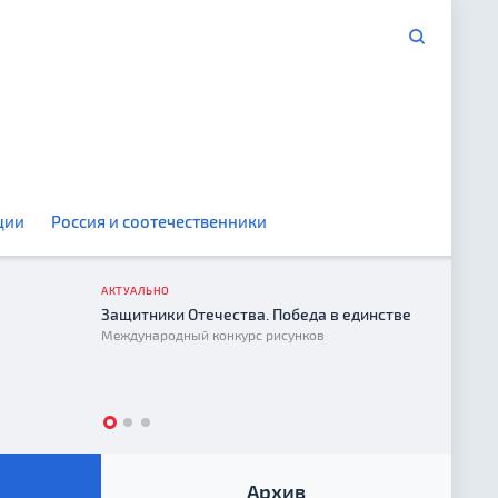
ции
Россия и соотечественники
АКТУАЛЬНО
Защитники Отечества. Победа в единстве
Год е
Международный конкурс рисунков
2026
Архив