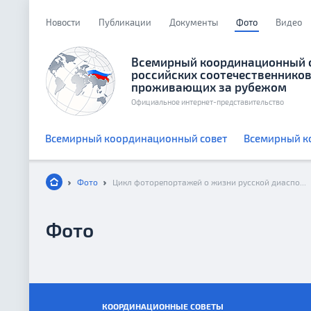
Новости
Публикации
Документы
Фото
Видео
Всемирный координационный 
российских соотечественников
проживающих за рубежом
Официальное интернет-представительство
Всемирный координационный совет
Всемирный к
Фото
Цикл фоторепортажей о жизни русской диаспоры в Америке. Канада
Фото
КООРДИНАЦИОННЫЕ СОВЕТЫ