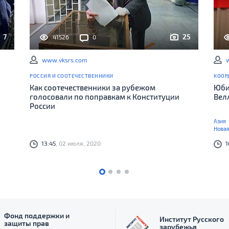
7
25
41526
0
www.vksrs.com
РОССИЯ И СООТЕЧЕСТВЕННИКИ
КООР
Как соотечественники за рубежом
Юби
голосовали по поправкам к Конституции
Вел
России
Азия
Новая
13:45
, 02 июля, 2020
1
Фонд поддержки и
Институт Русского
защиты прав
зарубежья